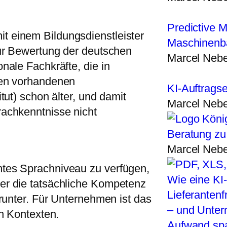
Predictive 
 einem Bildungsdienstleister
Maschinenba
zur Bewertung der deutschen
Marcel Nebe
nale Fachkräfte, die in
ren vorhandenen
KI-Auftrags
tut) schon älter, und damit
Marcel Nebe
rachkenntnisse nicht
Beratung zu 
Marcel Nebe
tes Sprachniveau zu verfügen,
Wie eine KI
er die tatsächliche Kompetenz
Lieferantenf
arunter. Für Unternehmen ist das
– und Unter
en Kontexten.
Aufwand spa