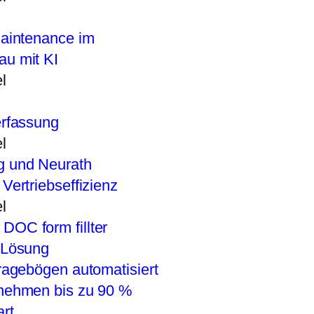
Maintenance im
u mit KI
l
erfassung
l
Vertriebseffizienz
l
-Lösung
ragebögen automatisiert
nehmen bis zu 90 %
rt