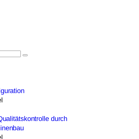
iguration
l
Qualitätskontrolle durch
hinenbau
l