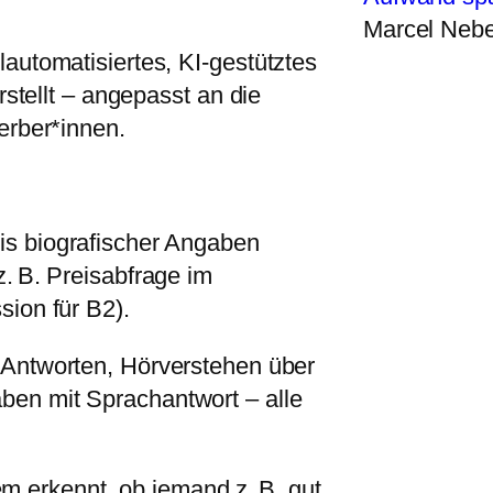
Marcel Nebe
utomatisiertes, KI-gestütztes
stellt – angepasst an die
erber*innen.
is biografischer Angaben
z.
B. Preisabfrage im
sion für B2).
e Antworten, Hörverstehen über
ben mit Sprachantwort – alle
m erkennt, ob jemand z.
B. gut