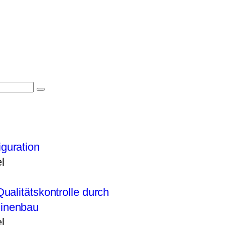
iguration
l
Qualitätskontrolle durch
hinenbau
l