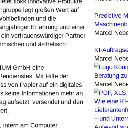
etet flokk innovative Produkte
gruppe legt großen Wert auf
Predictive 
Wohlbefinden und die
Maschinenba
 langjähriger Erfahrung und einer
Marcel Nebe
k ein vertrauenswürdiger Partner
omischen und ästhetisch
KI-Auftrags
Marcel Nebe
ANIUM GmbH eine
Beratung zu 
ßendienstes. Mit Hilfe der
Marcel Nebe
s von Papier auf ein digitales
s keine Informationen mehr an
Wie eine KI
ag aufsetzt, versendet und den
Lieferantenf
ert.
– und Unter
lt, intern am Computer
Aufwand spa