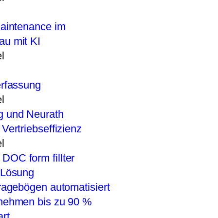
Maintenance im
u mit KI
l
erfassung
l
Vertriebseffizienz
l
-Lösung
ragebögen automatisiert
nehmen bis zu 90 %
rt